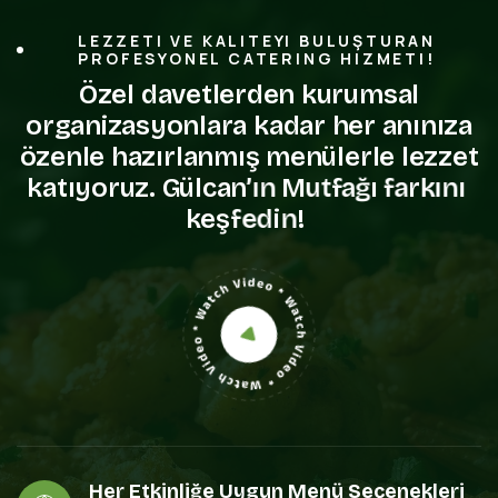
LEZZETI VE KALITEYI BULUŞTURAN
PROFESYONEL CATERING HIZMETI!
Ö
z
e
l
d
a
v
e
t
l
e
r
d
e
n
k
u
r
u
m
s
a
l
o
r
g
a
n
i
z
a
s
y
o
n
l
a
r
a
k
a
d
a
r
h
e
r
a
n
ı
n
ı
z
a
ö
z
e
n
l
e
h
a
z
ı
r
l
a
n
m
ı
ş
m
e
n
ü
l
e
r
l
e
l
e
z
z
e
t
k
a
t
ı
y
o
r
u
z
.
G
ü
l
c
a
n
’
ı
n
M
u
t
f
a
ğ
ı
f
a
r
k
ı
n
ı
k
e
ş
f
e
d
i
n
!
Her Etkinliğe Uygun Menü Seçenekleri