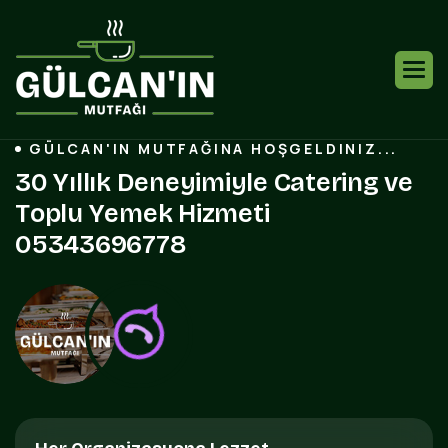
GÜLCAN'IN MUTFAĞINA HOŞGELDINIZ...
3
0
Y
ı
l
l
ı
k
D
e
n
e
y
i
m
i
y
l
e
C
a
t
e
r
i
n
g
v
e
T
o
p
l
u
Y
e
m
e
k
H
i
z
m
e
t
i
0
5
3
4
3
6
9
6
7
7
8