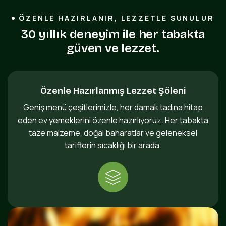
ÖZENLE HAZIRLANIR, LEZZETLE SUNULUR
3
0
y
ı
l
l
ı
k
d
e
n
e
y
i
m
i
l
e
h
e
r
t
a
b
a
k
t
a
g
ü
v
e
n
v
e
l
e
z
z
e
t
.
Özenle Hazırlanmış Lezzet Şöleni
Geniş menü çeşitlerimizle, her damak tadına hitap
eden ev yemeklerini özenle hazırlıyoruz. Her tabakta
taze malzeme, doğal baharatlar ve geleneksel
tariflerin sıcaklığı bir arada.