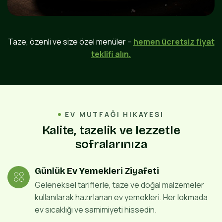
Taze, özenli ve size özel menüler –
hemen ücretsiz fiyat
teklifi alın.
EV MUTFAĞI HIKAYESI
K
a
l
i
t
e
,
t
a
z
e
l
i
k
v
e
l
e
z
z
e
t
l
e
s
o
f
r
a
l
a
r
ı
n
ı
z
a
Günlük Ev Yemekleri Ziyafeti
Geleneksel tariflerle, taze ve doğal malzemeler
kullanılarak hazırlanan ev yemekleri. Her lokmada
ev sıcaklığı ve samimiyeti hissedin.