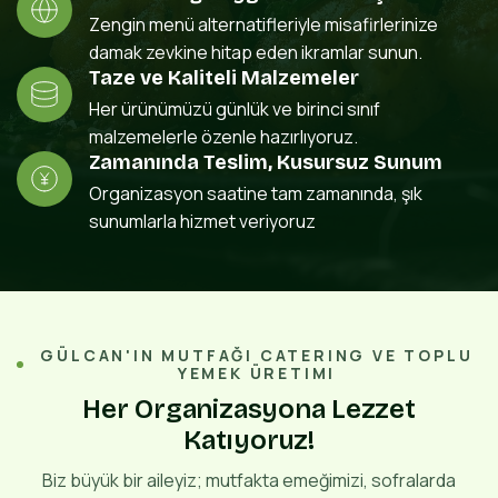
Zengin menü alternatifleriyle misafirlerinize
damak zevkine hitap eden ikramlar sunun.
Taze ve Kaliteli Malzemeler
Her ürünümüzü günlük ve birinci sınıf
malzemelerle özenle hazırlıyoruz.
Zamanında Teslim, Kusursuz Sunum
Organizasyon saatine tam zamanında, şık
sunumlarla hizmet veriyoruz
GÜLCAN'IN MUTFAĞI CATERING VE TOPLU
YEMEK ÜRETIMI
H
e
r
O
r
g
a
n
i
z
a
s
y
o
n
a
L
e
z
z
e
t
K
a
t
ı
y
o
r
u
z
!
Biz büyük bir aileyiz; mutfakta emeğimizi, sofralarda