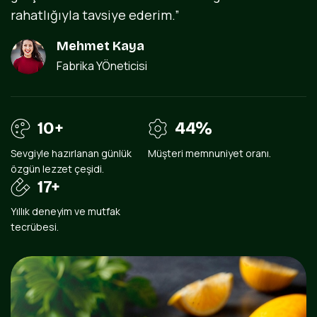
rahatlığıyla tavsiye ederim.”
Mehmet Kaya
Fabrika YÖneticisi
21
+
85
%
Sevgiyle hazırlanan günlük
Müşteri memnuniyet oranı.
özgün lezzet çeşidi.
34
+
Yıllık deneyim ve mutfak
tecrübesi.