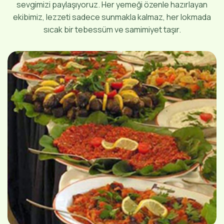
sevgimizi paylaşıyoruz. Her yemeği özenle hazırlayan
ekibimiz, lezzeti sadece sunmakla kalmaz, her lokmada
sıcak bir tebessüm ve samimiyet taşır.