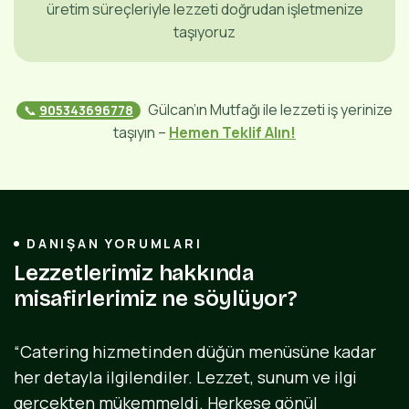
üretim süreçleriyle lezzeti doğrudan işletmenize
taşıyoruz
Gülcan’ın Mutfağı ile lezzeti iş yerinize
📞
905343696778
taşıyın –
Hemen Teklif Alın!
DANIŞAN YORUMLARI
L
e
z
z
e
t
l
e
r
i
m
i
z
h
a
k
k
ı
n
d
a
m
i
s
a
f
i
r
l
e
r
i
m
i
z
n
e
s
ö
y
l
ü
y
o
r
?
“Catering hizmetinden düğün menüsüne kadar
her detayla ilgilendiler. Lezzet, sunum ve ilgi
gerçekten mükemmeldi. Herkese gönül